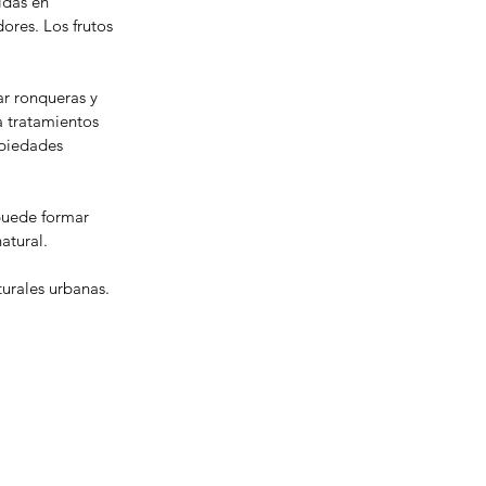
idas en 
ores. Los frutos 
ar ronqueras y 
ra tratamientos 
opiedades 
puede formar 
atural.
turales urbanas.