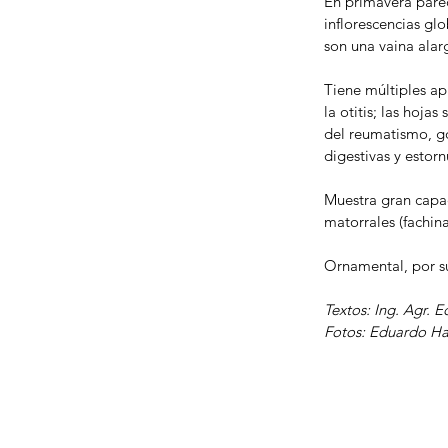
En primavera parec
inflorescencias gl
son una vaina alarg
Tiene múltiples apl
la otitis; las hoja
del reumatismo, go
digestivas y estorn
Muestra gran capa
matorrales (fachina
Ornamental, por su
Textos: Ing. Agr. 
Fotos: Eduardo Ha