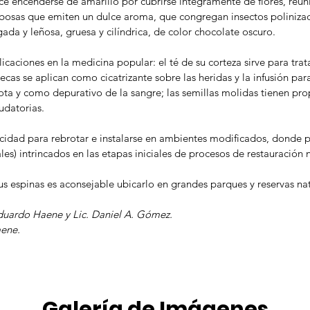
e encenderse de amarillo por cubrirse íntegramente de flores, reun
obosas que emiten un dulce aroma, que congregan insectos polinizad
ada y leñosa, gruesa y cilíndrica, de color chocolate oscuro.
icaciones en la medicina popular: el té de su corteza sirve para trat
s secas se aplican como cicatrizante sobre las heridas y la infusión pa
ta y como depurativo de la sangre; las semillas molidas tienen pr
udatorias.
cidad para rebrotar e instalarse en ambientes modificados, donde 
les) intrincados en las etapas iniciales de procesos de restauración n
s espinas es aconsejable ubicarlo en grandes parques y reservas na
Eduardo Haene y Lic. Daniel A. Gómez.
ene.
Galería de Imágenes