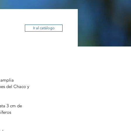
Ir al catálogo
 amplia 
ones del Chaco y 
sta 3 cm de 
íferos 