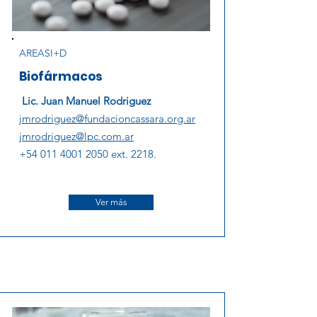
AREASI+D
Biofármacos
Lic. Juan Manuel Rodriguez
jmrodriguez@fundacioncassara.org.ar
jmrodriguez@lpc.com.ar
+54 011 4001 2050
ext. 2218.
Ver más