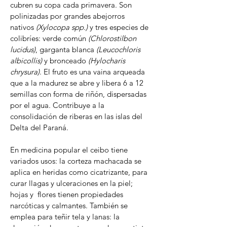
cubren su copa cada primavera. Son 
polinizadas por grandes abejorros 
nativos 
(Xylocopa spp.)
 y tres especies de 
colibríes: verde común 
(Chlorostilbon 
lucidus)
, garganta blanca 
(Leucochloris 
albicollis)
 y bronceado 
(Hylocharis 
chrysura)
. El fruto es una vaina arqueada 
que a la madurez se abre y libera 6 a 12 
semillas con forma de riñón, dispersadas 
por el agua. Contribuye a la 
consolidación de riberas en las islas del 
Delta del Paraná.
En medicina popular el ceibo tiene 
variados usos: la corteza machacada se 
aplica en heridas como cicatrizante, para 
curar llagas y ulceraciones en la piel; 
hojas y  flores tienen propiedades 
narcóticas y calmantes. También se 
emplea para teñir tela y lanas: la 