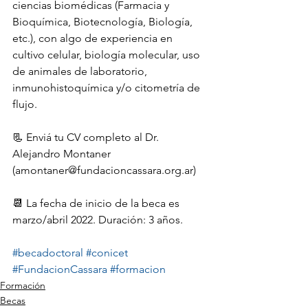
ciencias biomédicas (Farmacia y 
Bioquímica, Biotecnología, Biología, 
etc.), con algo de experiencia en 
cultivo celular, biología molecular, uso 
de animales de laboratorio, 
inmunohistoquímica y/o citometría de 
flujo.
📃 Enviá tu CV completo al Dr. 
Alejandro Montaner 
(amontaner@fundacioncassara.org.ar)
📆 La fecha de inicio de la beca es 
marzo/abril 2022. Duración: 3 años.
#becadoctoral
#conicet
#FundacionCassara
#formacion
Formación
Becas