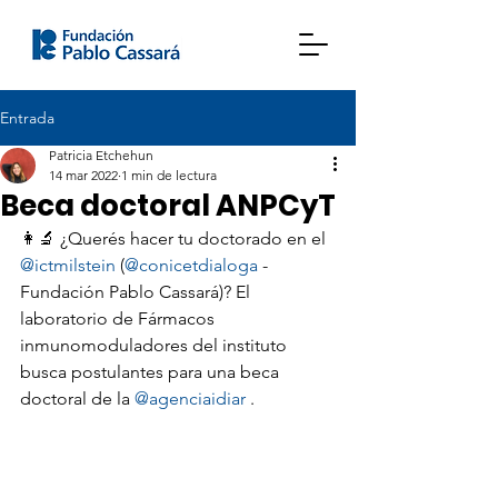
Entrada
Patricia Etchehun
14 mar 2022
1 min de lectura
Beca doctoral ANPCyT
👩‍🔬 ¿Querés hacer tu doctorado en el 
@ictmilstein
 (
@conicetdialoga
 - 
Fundación Pablo Cassará)? El 
laboratorio de Fármacos 
inmunomoduladores del instituto 
busca postulantes para una beca 
doctoral de la 
@agenciaidiar
 .