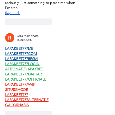
seriously, just something to pass time when 
I’m free.
Raja Luck
Me gusta
Reaccionar
Reza Malhendra
15 oct 2025
LAPAKBET777ME
LAPAKBET777COM
LAPAKBET777RESMI
LAPAKBET777LOGIN
ALTERNATIFLAPAKBET
LAPAKBET777DAFTAR
LAPAKBET777OFFICIALL
LAPAKBET777VVIP
SITUSGACOR
LAPAKBET777
LAPAKBET777ALTERNATIF
GACORHABIS
Me gusta
Reaccionar