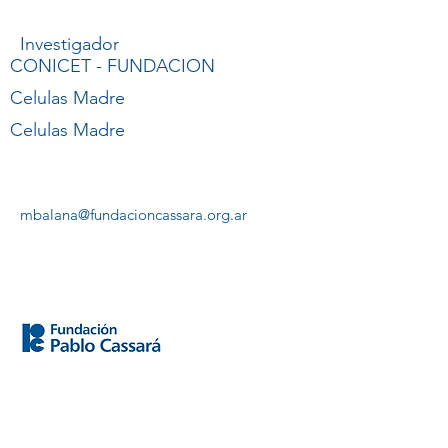
Balana
Investigador
CONICET - FUNDACION
Celulas Madre
Celulas Madre
mbalana@fundacioncassara.org.ar
Saladillo 2468
CABA
Buenos Aires, Argentina