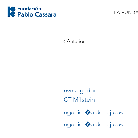
LA FUND
< Anterior
Gustavo Jose
Leiros
Investigador
ICT Milstein
Ingenier�a de tejidos
Ingenier�a de tejidos