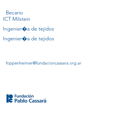
Oppenheimer
Becario
ICT Milstein
Ingenier�a de tejidos
Ingenier�a de tejidos
foppenheimer@fundacioncassara.org.ar
Saladillo 2468
CABA
Buenos Aires, Argentina