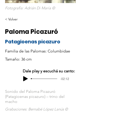
Fotografía: Adrián Di María ©
< Volver
Paloma Picazuró
Patagioenas picazuro
Familia de las Palomas: Columbidae
Tamaño: 36 cm
Dale play y escuchá su canto:
-02:12
Sonido del Paloma Picazuró
(Patagioenas picazuro) – trino del
macho
Grabaciones: Bernabé López Lanús ©