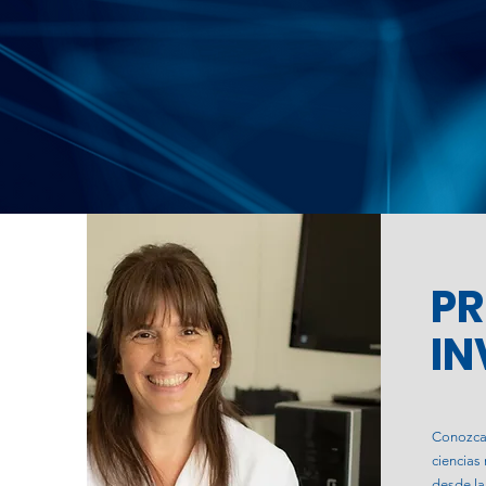
PR
IN
Conozca 
ciencias
desde la