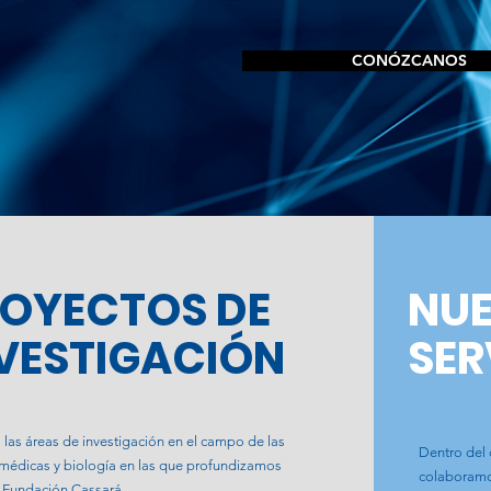
CONÓZCANOS
OYECTOS DE
NU
VESTIGACIÓN
SER
las áreas de investigación en el campo de las
Dentro del 
 médicas y biología en las que profundizamos
colaboramos
 Fundación Cassará.