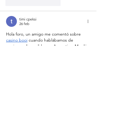
Me gusta
Reaccionar
timi cpeksi
26 feb
Hola foro, un amigo me comentó sobre 
casino booi
 cuando hablábamos de 
opciones disponibles en Argentina. Me dijo 
que lo probara por la sección de juegos en 
vivo. Entré sin muchas expectativas, pero 
me gustó la organización del menú y la 
claridad en las promociones. Después de 
jugar unos días, noté que la plataforma 
funciona de forma estable. Me dejó una 
impresión bastante buena.
Editado
Me gusta
Reaccionar
Paitosgp
12 nov 2025