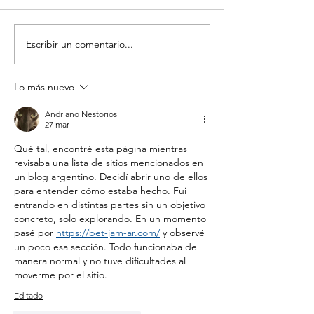
Escribir un comentario...
Inauguración de una
Resultados de
nueva sede del ICT
I de la vacun
Milstein en la USAL
Lo más nuevo
Andriano Nestorios
27 mar
Qué tal, encontré esta página mientras 
revisaba una lista de sitios mencionados en 
un blog argentino. Decidí abrir uno de ellos 
para entender cómo estaba hecho. Fui 
entrando en distintas partes sin un objetivo 
concreto, solo explorando. En un momento 
pasé por 
https://bet-jam-ar.com/
 y observé 
un poco esa sección. Todo funcionaba de 
manera normal y no tuve dificultades al 
moverme por el sitio.
Editado